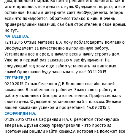
дом, довольно старый. Вот мы и решили его обновить. Так в
итоге пришлось все делать с нуля. Фундамент, ворота, и все
остальное. Нашли в интернете сайт ЭкоФундамента. Теперь
если что понадобится, обратимся только к ним. Я очень
привередливый заказчик, сам был строителем в свое время.
Но тут...
МАТВЕЕВ В.А.
12.11.2015 Отзыв Матвеев В.А. Хочу поблагодарить компанию
Экофундамент за качественно выполненную работу.
Установили все в срок, в начале весны начну строить дом.
Уже не в первый раз заказываю у вас фундамент. На
следующий год хочу еще забор установить на винтовых
сваях! Однозначно буду заказывать у вас! 03.11.2015
СЕЛЕЗНЕВ Д.В.
02.10.2015 Отзыв Селезнев Д.В Большое спасибо вашей
компании. В особенности рабочим. Знают свою работу и
работу выполняют быстро и качественно. Профессионалы
своего дела. Фундамент установили на 5 с плюсом. Желаем
вашей компании успехов и процветания. 14.09.2015 г.
САФРАНИДИ Н.А.
01.09.2015 Отзыв Сафраниди Н.А. С ремонтом столкнулись
впервые. Друзья сразу предупредили - это просто ад.
Поэтому мы решили найти команду, которая на поможет все