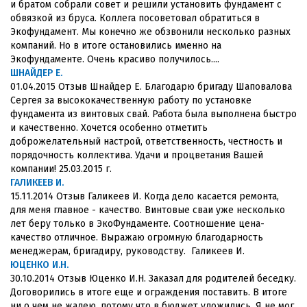
и братом собрали совет и решили установить фундамент с
обвязкой из бруса. Коллега посоветовал обратиться в
Экофундамент. Мы конечно же обзвонили несколько разных
компаний. Но в итоге остановились именно на
Экофундаменте. Очень красиво получилось....
ШНАЙДЕР Е.
01.04.2015 Отзыв Шнайдер Е. Благодарю бригаду Шаповалова
Сергея за высококачественную работу по установке
фундамента из винтовых свай. Работа была выполнена быстро
и качественно. Хочется особенно отметить
доброжелательный настрой, ответственность, честность и
порядочность коллектива. Удачи и процветания Вашей
компании! 25.03.2015 г.
ГАЛИКЕЕВ И.
15.11.2014 Отзыв Галикеев И. Когда дело касается ремонта,
для меня главное - качество. Винтовые сваи уже несколько
лет беру только в ЭкоФундаменте. Соотношение цена-
качество отличное. Выражаю огромную благодарность
менеджерам, бригадиру, руководству. Галикеев И.
ЮЦЕНКО И.Н.
30.10.2014 Отзыв Юценко И.Н. Заказал для родителей беседку.
Договорились в итоге еще и ограждения поставить. В итоге
ни о чем не жалею, потому что в бюджет уложились. Я не мог