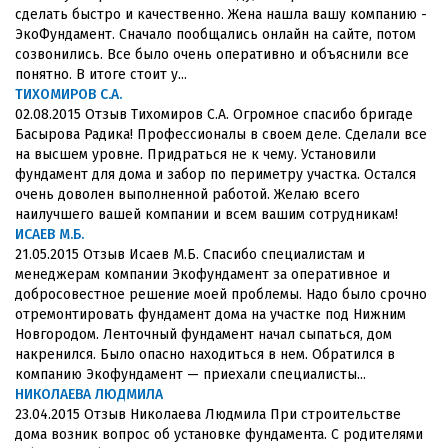
сделать быстро и качественно. Жена нашла вашу компанию -
ЭкоФундамент. Сначало пообщались онлайн на сайте, потом
созвонились. Все было очень оперативно и объяснили все
понятно. В итоге стоит у...
ТИХОМИРОВ С.А.
02.08.2015 Отзыв Тихомиров С.А. Огромное спасибо бригаде
Басырова Радика! Профессионалы в своем деле. Сделали все
на высшем уровне. Придраться не к чему. Установили
фундамент для дома и забор по периметру участка. Остался
очень доволен выполненной работой. Желаю всего
наилучшего вашей компании и всем вашим сотрудникам!
ИСАЕВ М.Б.
21.05.2015 Отзыв Исаев М.Б. Спасибо специалистам и
менеджерам компании Экофундамент за оперативное и
добросовестное решение моей проблемы. Надо было срочно
отремонтировать фундамент дома на участке под Нижним
Новгородом. Ленточный фундамент начал сыпаться, дом
накренился. Было опасно находиться в нем. Обратился в
компанию Экофундамент — приехали специалисты...
НИКОЛАЕВА ЛЮДМИЛА
23.04.2015 Отзыв Николаева Людмила При строительстве
дома возник вопрос об установке фундамента. С родителями