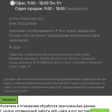
Офис: 9:00 - 18:00 Пн-Пт
Отдел продаж: 9:00 - 18:00
Ежедневно
ОГРН: 1135032007813
ИНН: 5032269606
Компания «ЭкоФундамент» © Все права защищены.
Полное или частичное копирование материалов сайта
запрещено.
© 2026
Общество с ограниченной ответственностью «Экострой»
Юридический адрес: 143080, Московская область, Одинцово
город, километр 30-Й (Минское Шоссе Тер.), строение 4 литера и,
этаж 3, офис 12
Данный сайт носит исключительно информационный характер и ни при
каких условиях информационные материалы и цены, размещенные на
сайте, не являются публичной офертой, определяемой положениями
Статьи 437 ГК РФ
Закрыть
Политика в отношении обработки персональных данных
С целью оптимальной работы веб-сайта и его постоянного