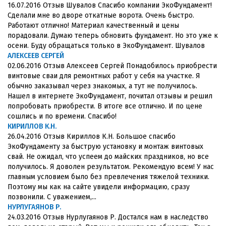
16.07.2016 Отзыв Шувалов Спасибо компании ЭкоФундамент!
Сделали мне во дворе откатные ворота. Очень быстро.
Работают отлично! Материал качественный и цены
порадовали. Думаю теперь обновить фундамент. Но это уже к
осени. Буду обращаться только в ЭкоФундамент. Шувалов
АЛЕКСЕЕВ СЕРГЕЙ
02.06.2016 Отзыв Алексеев Сергей Понадобилось приобрести
винтовые сваи для ремонтных работ у себя на участке. Я
обычно заказывал через знакомых, а тут не получилось.
Нашел в интернете ЭкоФундамент, почитал отзывы и решил
попробовать приобрести. В итоге все отлично. И по цене
сошлись и по времени. Спасибо!
КИРИЛЛОВ К.Н.
26.04.2016 Отзыв Кириллов К.Н. Большое спасибо
ЭкоФундаменту за быструю установку и монтаж винтовых
свай. Не ожидал, что успеем до майских праздников, но все
получилось. Я доволен результатом. Рекомендую всем! У нас
главным условием было без превлечения тяжелой техники.
Поэтому мы как на сайте увидели информацию, сразу
позвонили. С уважением,...
НУРЛУГАЯНОВ Р.
24.03.2016 Отзыв Нурлугаянов Р. Достался нам в наследство