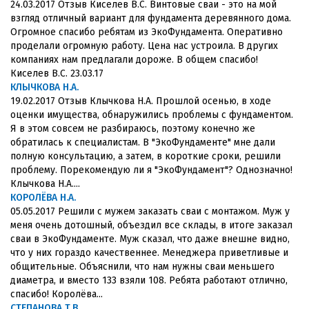
24.03.2017 Отзыв Киселев В.С. Винтовые сваи - это на мой
взгляд отличный вариант для фундамента деревянного дома.
Огромное спасибо ребятам из ЭкоФундамента. Оперативно
проделали огромную работу. Цена нас устроила. В других
компаниях нам предлагали дороже. В общем спасибо!
Киселев В.С. 23.03.17
КЛЫЧКОВА Н.А.
19.02.2017 Отзыв Клычкова Н.А. Прошлой осенью, в ходе
оценки имущества, обнаружились проблемы с фундаментом.
Я в этом совсем не разбираюсь, поэтому конечно же
обратилась к специалистам. В "ЭкоФундаменте" мне дали
полную консультацию, а затем, в короткие сроки, решили
проблему. Порекомендую ли я "ЭкоФундамент"? Однозначно!
Клычкова Н.А....
КОРОЛЁВА Н.А.
05.05.2017 Решили с мужем заказать сваи с монтажом. Муж у
меня очень дотошный, объездил все склады, в итоге заказал
сваи в ЭкоФундаменте. Муж сказал, что даже внешне видно,
что у них гораздо качественнее. Менеджера приветливые и
общительные. Объяснили, что нам нужны сваи меньшего
диаметра, и вместо 133 взяли 108. Ребята работают отлично,
спасибо! Королёва...
СТЕПАНОВА Т.В.